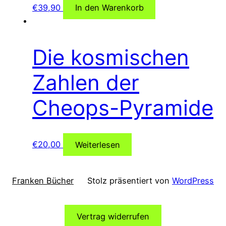
€
39,90
In den Warenkorb
Die kosmischen
Zahlen der
Cheops-Pyramide
€
20,00
Weiterlesen
Franken Bücher
Stolz präsentiert von
WordPress
Vertrag widerrufen