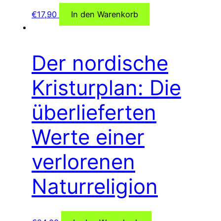
€
17,90
In den Warenkorb
Der nordische
Kristurplan: Die
überlieferten
Werte einer
verlorenen
Naturreligion