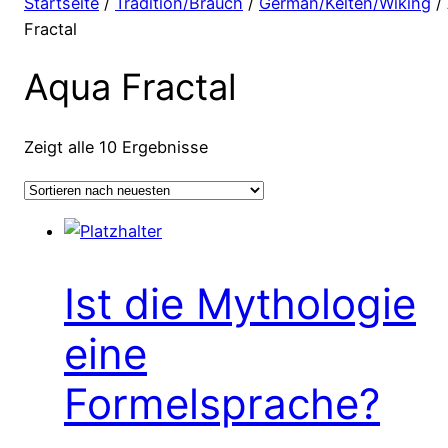
Startseite
/
Tradition/Brauch
/
German/Kelten/Wiking
/
Fractal
Aqua Fractal
Zeigt alle 10 Ergebnisse
Ist die Mythologie
eine
Formelsprache?