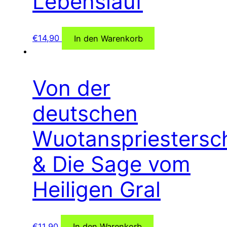
Lebenslauf
€
14,90
In den Warenkorb
Von der
deutschen
Wuotanspriestersc
& Die Sage vom
Heiligen Gral
€
11,90
In den Warenkorb