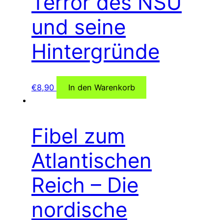
Terror des NSU
und seine
Hintergründe
€
8,90
In den Warenkorb
Fibel zum
Atlantischen
Reich – Die
nordische