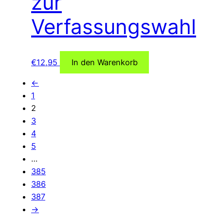
zur
Verfassungswahl
€
12,95
In den Warenkorb
←
1
2
3
4
5
…
385
386
387
→