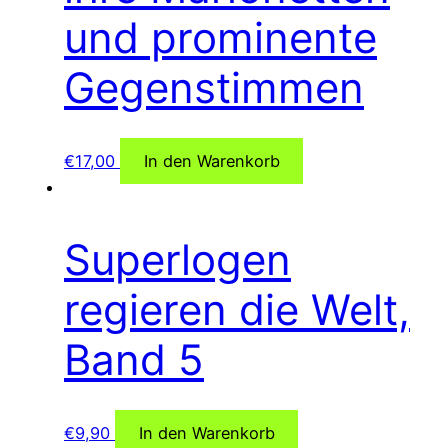
und prominente
Gegenstimmen
€
17,00
In den Warenkorb
Superlogen
regieren die Welt,
Band 5
€
9,90
In den Warenkorb