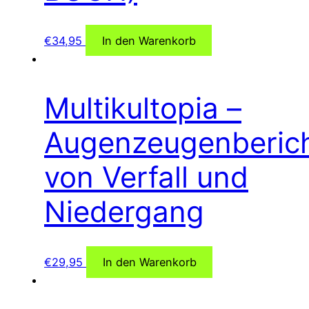
€
34,95
In den Warenkorb
Multikultopia –
Augenzeugenberic
von Verfall und
Niedergang
€
29,95
In den Warenkorb