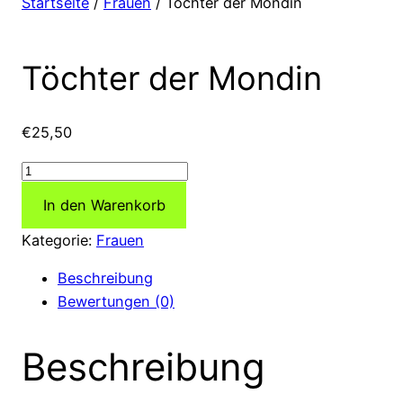
Startseite
/
Frauen
/ Töchter der Mondin
Töchter der Mondin
€
25,50
Töchter
der
In den Warenkorb
Mondin
Menge
Kategorie:
Frauen
Beschreibung
Bewertungen (0)
Beschreibung