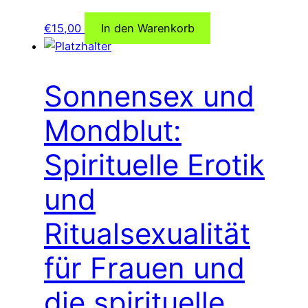
€
15,00
In den Warenkorb
Sonnensex und
Mondblut:
Spirituelle Erotik
und
Ritualsexualität
für Frauen und
die spirituelle