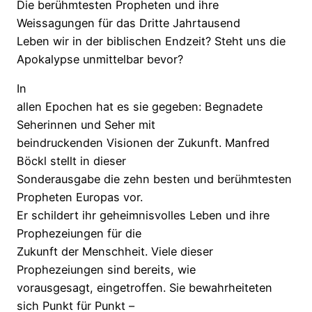
Die berühmtesten Propheten und ihre
in
Weissagungen für das Dritte Jahrtausend
der
Leben wir in der biblischen Endzeit? Steht uns die
biblischen
Apokalypse unmittelbar bevor?
Endzeit?
In
Steht
allen Epochen hat es sie gegeben: Begnadete
uns
Seherinnen und Seher mit
die
beindruckenden Visionen der Zukunft. Manfred
Apokalypse
Böckl stellt in dieser
unmittelbar
Sonderausgabe die zehn besten und berühmtesten
bevor?
Propheten Europas vor.
Menge
Er schildert ihr geheimnisvolles Leben und ihre
Prophezeiungen für die
Zukunft der Menschheit. Viele dieser
Prophezeiungen sind bereits, wie
vorausgesagt, eingetroffen. Sie bewahrheiteten
sich Punkt für Punkt –