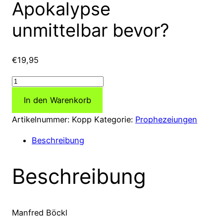
Apokalypse
unmittelbar bevor?
€
19,95
Die
berühmtesten
In den Warenkorb
Propheten
und
Artikelnummer:
Kopp
Kategorie:
Prophezeiungen
ihre
Beschreibung
Weissagungen
für
Beschreibung
das
Dritte
Jahrtausend:
Leben
Manfred Böckl
wir