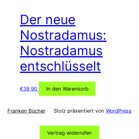
Der neue
Nostradamus:
Nostradamus
entschlüsselt
€
39,90
In den Warenkorb
Franken Bücher
Stolz präsentiert von
WordPress
Vertrag widerrufen