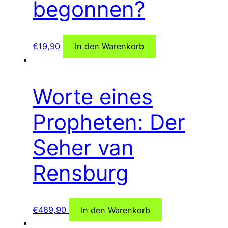
begonnen?
€
19,90
In den Warenkorb
Worte eines
Propheten: Der
Seher van
Rensburg
€
489,90
In den Warenkorb