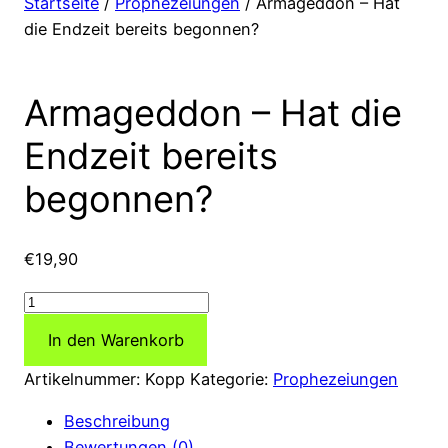
Startseite
/
Prophezeiungen
/ Armageddon – Hat
die Endzeit bereits begonnen?
Armageddon – Hat die
Endzeit bereits
begonnen?
€
19,90
Armageddon
–
In den Warenkorb
Hat
die
Artikelnummer:
Kopp
Kategorie:
Prophezeiungen
Endzeit
Beschreibung
bereits
Bewertungen (0)