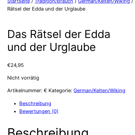
Startseite
/
Tradition/Brauch
/
German/Kelten/Wiking
/
Rätsel der Edda und der Urglaube
Das Rätsel der Edda
und der Urglaube
€
24,95
Nicht vorrätig
Artikelnummer:
€
Kategorie:
German/Kelten/Wiking
Beschreibung
Bewertungen (0)
Beschreibung