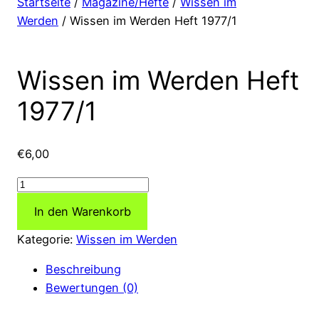
Startseite
/
Magazine/Hefte
/
Wissen im
Werden
/ Wissen im Werden Heft 1977/1
Wissen im Werden Heft
1977/1
€
6,00
Wissen
im
In den Warenkorb
Werden
Heft
Kategorie:
Wissen im Werden
1977/1
Beschreibung
Menge
Bewertungen (0)