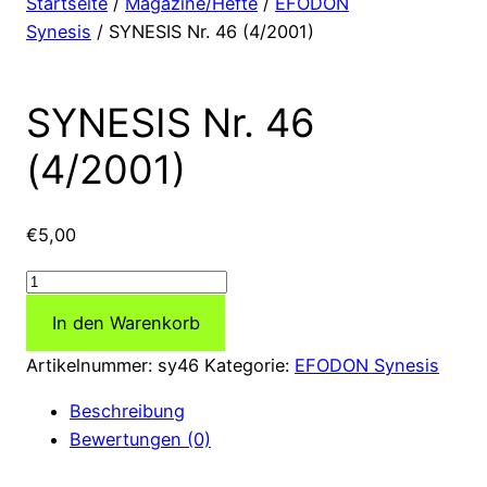
Startseite
/
Magazine/Hefte
/
EFODON
Synesis
/ SYNESIS Nr. 46 (4/2001)
SYNESIS Nr. 46
(4/2001)
€
5,00
SYNESIS
Nr.
In den Warenkorb
46
(4/2001)
Artikelnummer:
sy46
Kategorie:
EFODON Synesis
Menge
Beschreibung
Bewertungen (0)