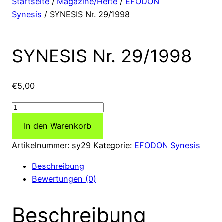
Startseite
/
Magazine/Hefte
/
EFODON
Synesis
/ SYNESIS Nr. 29/1998
SYNESIS Nr. 29/1998
€
5,00
SYNESIS
Nr.
In den Warenkorb
29/1998
Menge
Artikelnummer:
sy29
Kategorie:
EFODON Synesis
Beschreibung
Bewertungen (0)
Beschreibung