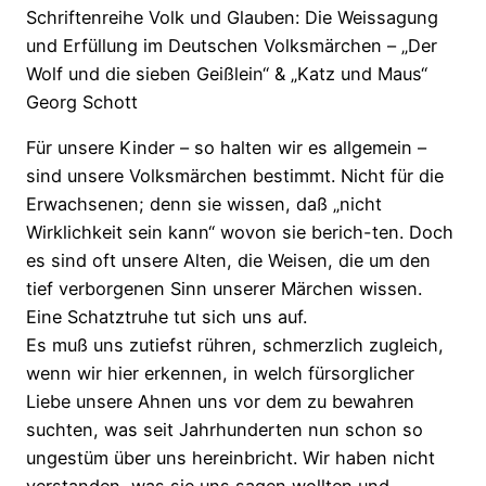
"Der
Schriftenreihe Volk und Glauben: Die Weissagung
Wolf
und Erfüllung im Deutschen Volksmärchen – „Der
und
Wolf und die sieben Geißlein“ & „Katz und Maus“
die
Georg Schott
sieben
Für unsere Kinder – so halten wir es allgemein –
Geißlein"
sind unsere Volksmärchen bestimmt. Nicht für die
&
Erwachsenen; denn sie wissen, daß „nicht
"Katz
Wirklichkeit sein kann“ wovon sie berich-ten. Doch
und
es sind oft unsere Alten, die Weisen, die um den
Maus"
tief verborgenen Sinn unserer Märchen wissen.
Menge
Eine Schatztruhe tut sich uns auf.
Es muß uns zutiefst rühren, schmerzlich zugleich,
wenn wir hier erkennen, in welch fürsorglicher
Liebe unsere Ahnen uns vor dem zu bewahren
suchten, was seit Jahrhunderten nun schon so
ungestüm über uns hereinbricht. Wir haben nicht
verstanden, was sie uns sagen wollten und