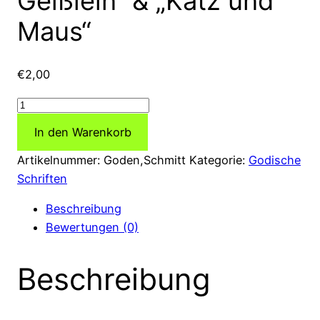
Geißlein“ & „Katz und
Maus“
€
2,00
Schriftenreihe
Volk
In den Warenkorb
und
Glauben:
Artikelnummer:
Goden,Schmitt
Kategorie:
Godische
Die
Schriften
Weissagung
Beschreibung
und
Bewertungen (0)
Erfüllung
im
Beschreibung
Deutschen
Volksmärchen
–