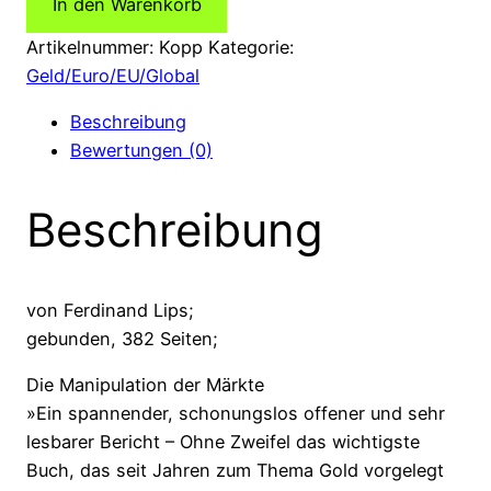
In den Warenkorb
Verschwörung:
Die
Artikelnummer:
Kopp
Kategorie:
Manipulation
Geld/Euro/EU/Global
der
Beschreibung
Märkte
Bewertungen (0)
(Die
Goldverschwörung)
Beschreibung
Menge
von Ferdinand Lips;
gebunden, 382 Seiten;
Die Manipulation der Märkte
»Ein spannender, schonungslos offener und sehr
lesbarer Bericht – Ohne Zweifel das wichtigste
Buch, das seit Jahren zum Thema Gold vorgelegt