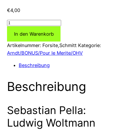
€
4,00
Das
sozialdarwinistisch-
In den Warenkorb
rassentheoretische
Denken
Artikelnummer:
Forsite,Schmitt
Kategorie:
in
Arndt/BONUS/Pour le Merite/OHV
Ludwig
Beschreibung
Woltmanns
Werk
Beschreibung
POLITISCHE
ANTHROPOLOGIE
Menge
Sebastian Pella:
Ludwig Woltmann