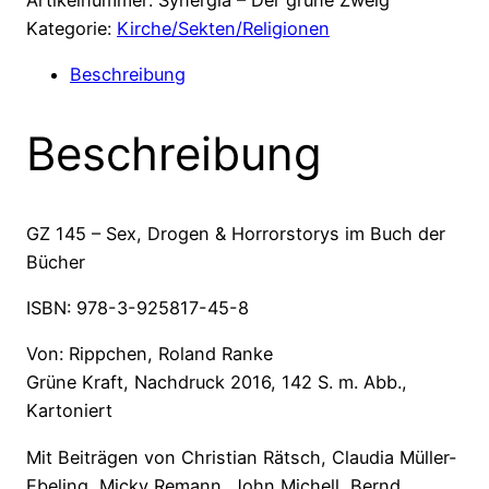
Sex,
Kategorie:
Kirche/Sekten/Religionen
Drogen
Beschreibung
&
Horrorstorys
Beschreibung
im
Buch
der
Bücher
GZ 145 – Sex, Drogen & Horrorstorys im Buch der
Menge
Bücher
ISBN: 978-3-925817-45-8
Von: Rippchen, Roland Ranke
Grüne Kraft, Nachdruck 2016, 142 S. m. Abb.,
Kartoniert
Mit Beiträgen von Christian Rätsch, Claudia Müller-
Ebeling, Micky Remann, John Michell, Bernd