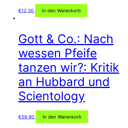
€
12,30
In den Warenkorb
Gott & Co.: Nach
wessen Pfeife
tanzen wir?: Kritik
an Hubbard und
Scientology
€
59,90
In den Warenkorb