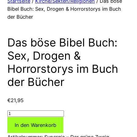
Startseite
/
Kirche/Sekten/Religionen
/ Das böse
Bibel Buch: Sex, Drogen & Horrorstorys im Buch
der Bücher
Das böse Bibel Buch:
Sex, Drogen &
Horrorstorys im Buch
der Bücher
€
21,95
Das
böse
In den Warenkorb
Bibel
Buch:
Artikelnummer:
Synergia – Der grüne Zweig