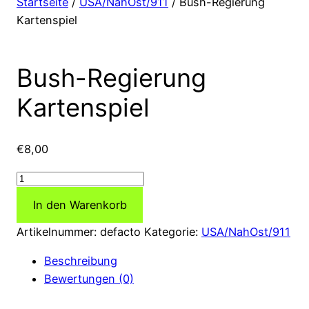
Startseite
/
USA/NahOst/911
/ Bush-Regierung
Kartenspiel
Bush-Regierung
Kartenspiel
€
8,00
Bush-
Regierung
In den Warenkorb
Kartenspiel
Menge
Artikelnummer:
defacto
Kategorie:
USA/NahOst/911
Beschreibung
Bewertungen (0)