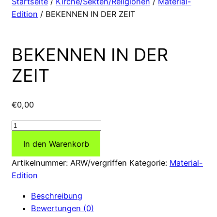
Startseite
/
Kirche/Sekten/Religionen
/
Material-
Edition
/ BEKENNEN IN DER ZEIT
BEKENNEN IN DER
ZEIT
€
0,00
BEKENNEN
IN
In den Warenkorb
DER
ZEIT
Artikelnummer:
ARW/vergriffen
Kategorie:
Material-
Menge
Edition
Beschreibung
Bewertungen (0)