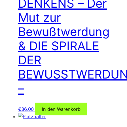
DENKENS – Der
Mut zur
Bewußtwerdung
& DIE SPIRALE
DER
BEWUSSTWERDU
–
€
36,00
In den Warenkorb