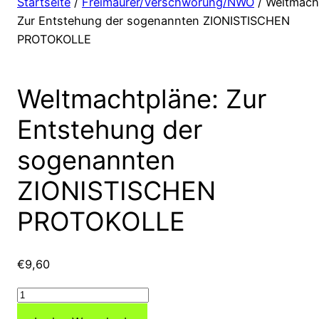
Startseite
/
Freimaurer/Verschwörung/NWO
/ Weltmach
Zur Entstehung der sogenannten ZIONISTISCHEN
PROTOKOLLE
Weltmachtpläne: Zur
Entstehung der
sogenannten
ZIONISTISCHEN
PROTOKOLLE
€
9,60
Weltmachtpläne:
Zur