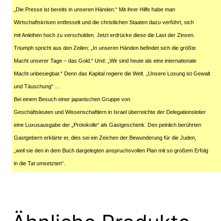
„Die Presse ist bereits in unseren Händen.“ Mit ihrer Hilfe habe man
Wirtschaftskrisen entfesselt und die christlichen Staaten dazu verführt, sich
mit Anleihen hoch zu verschulden. Jetzt erdrücke diese die Last der Zinsen.
Triumph spricht aus den Zeilen: „In unseren Händen befindet sich die größte
Macht unserer Tage – das Gold.“ Und: „Wir sind heute als eine internationale
Macht unbesiegbar.“ Denn das Kapital regiere die Welt. „Unsere Losung ist Gewalt
und Täuschung“ …
Bei einem Besuch einer japanischen Gruppe von
Geschäftsleuten und Wissenschaftlern in Israel überreichte der Delegationsleiter
eine Luxusausgabe der „Protokolle“ als Gastgeschenk. Den peinlich berührten
Gastgebern erklärte er, dies sei ein Zeichen der Bewunderung für die Juden,
„weil sie den in dem Buch dargelegten anspruchsvollen Plan mit so großem Erfolg
in die Tat umsetzten“.