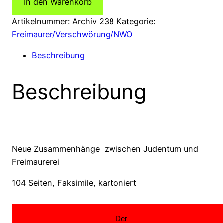
In den Warenkorb
Entstehung
der
Artikelnummer:
Archiv 238
Kategorie:
sogenannten
Freimaurer/Verschwörung/NWO
ZIONISTISCHEN
Beschreibung
PROTOKOLLE
Menge
Beschreibung
Neue Zusammenhänge zwischen Judentum und
Freimaurerei
104 Seiten, Faksimile, kartoniert
Der