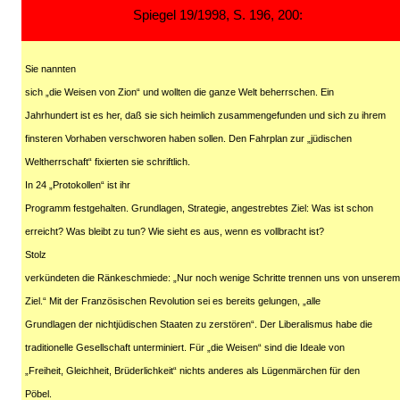
Spiegel 19/1998, S. 196, 200:
Sie nannten
sich „die Weisen von Zion“ und wollten die ganze Welt beherrschen. Ein
Jahrhundert ist es her, daß sie sich heimlich zusammengefunden und sich zu ihrem
finsteren Vorhaben verschworen haben sollen. Den Fahrplan zur „jüdischen
Weltherrschaft“ fixierten sie schriftlich.
In 24 „Protokollen“ ist ihr
Programm festgehalten. Grundlagen, Strategie, angestrebtes Ziel: Was ist schon
erreicht? Was bleibt zu tun? Wie sieht es aus, wenn es vollbracht ist?
Stolz
verkündeten die Ränkeschmiede: „Nur noch wenige Schritte trennen uns von unserem
Ziel.“ Mit der Französischen Revolution sei es bereits gelungen, „alle
Grundlagen der nichtjüdischen Staaten zu zerstören“. Der Liberalismus habe die
traditionelle Gesellschaft unterminiert. Für „die Weisen“ sind die Ideale von
„Freiheit, Gleichheit, Brüderlichkeit“ nichts anderes als Lügenmärchen für den
Pöbel.