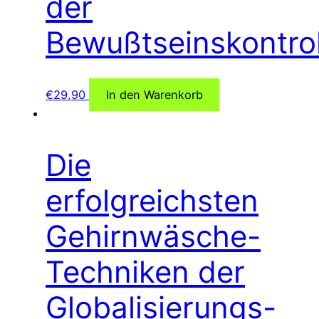
der
Bewußtseinskontrol
€
29,90
In den Warenkorb
Die
erfolgreichsten
Gehirnwäsche-
Techniken der
Globalisierungs-