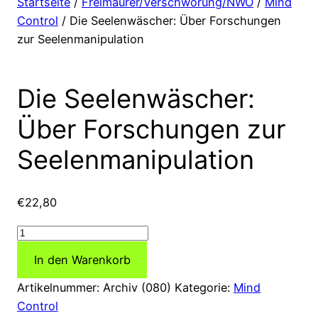
Startseite
/
Freimaurer/Verschwörung/NWO
/
Mind
Control
/ Die Seelenwäscher: Über Forschungen
zur Seelenmanipulation
Die Seelenwäscher:
Über Forschungen zur
Seelenmanipulation
€
22,80
Die
Seelenwäscher:
In den Warenkorb
Über
Forschungen
Artikelnummer:
Archiv (080)
Kategorie:
Mind
zur
Control