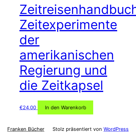
Zeitreisenhandbuch
Zeitexperimente
der
amerikanischen
Regierung und
die Zeitkapsel
€
24,00
In den Warenkorb
Franken Bücher
Stolz präsentiert von
WordPress