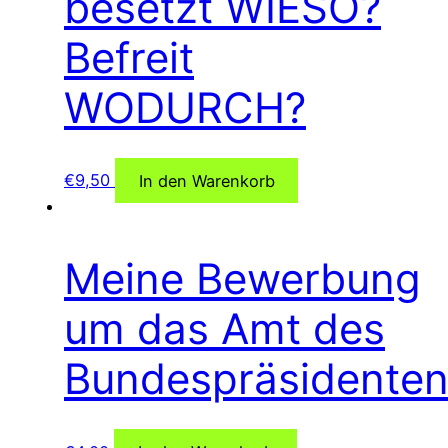
besetzt WIESO?
Befreit
WODURCH?
€
9,50
In den Warenkorb
Meine Bewerbung
um das Amt des
Bundespräsidente