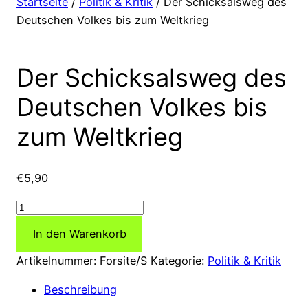
Startseite
/
Politik & Kritik
/ Der Schicksalsweg des
Deutschen Volkes bis zum Weltkrieg
Der Schicksalsweg des
Deutschen Volkes bis
zum Weltkrieg
€
5,90
Der
Schicksalsweg
In den Warenkorb
des
Deutschen
Artikelnummer:
Forsite/S
Kategorie:
Politik & Kritik
Volkes
Beschreibung
bis