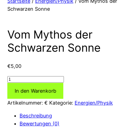
Startseite
/
Energien/Physik
/ Vom Mythos der
Schwarzen Sonne
Vom Mythos der
Schwarzen Sonne
€
5,00
Vom
Mythos
In den Warenkorb
der
Schwarzen
Artikelnummer:
€
Kategorie:
Energien/Physik
Sonne
Beschreibung
Menge
Bewertungen (0)