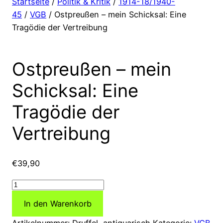
Startseite
/
Politik & Kritik
/
1914-18/1940-
45
/
VGB
/ Ostpreußen – mein Schicksal: Eine
Tragödie der Vertreibung
Ostpreußen – mein
Schicksal: Eine
Tragödie der
Vertreibung
€
39,90
Ostpreußen
–
In den Warenkorb
mein
Schicksal:
Artikelnummer:
Druffel, antiquarisch
Kategorie:
VGB