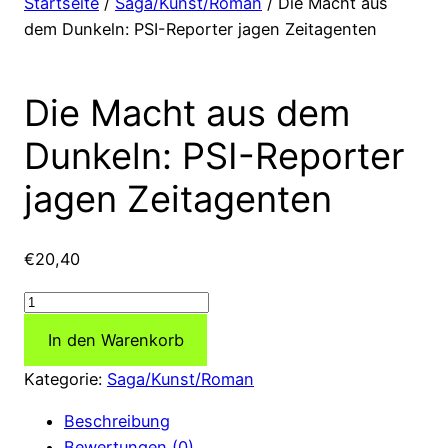
Startseite
/
Saga/Kunst/Roman
/ Die Macht aus
dem Dunkeln: PSI-Reporter jagen Zeitagenten
Die Macht aus dem
Dunkeln: PSI-Reporter
jagen Zeitagenten
€
20,40
Die
Macht
In den Warenkorb
aus
dem
Kategorie:
Saga/Kunst/Roman
Dunkeln:
Beschreibung
PSI-
Bewertungen (0)