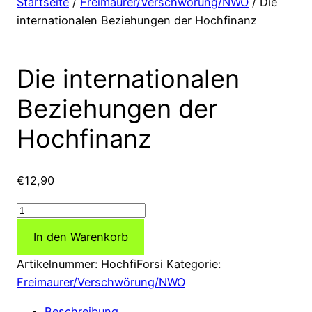
Startseite
/
Freimaurer/Verschwörung/NWO
/ Die
internationalen Beziehungen der Hochfinanz
Die internationalen
Beziehungen der
Hochfinanz
€
12,90
Die
internationalen
In den Warenkorb
Beziehungen
der
Artikelnummer:
HochfiForsi
Kategorie:
Hochfinanz
Freimaurer/Verschwörung/NWO
Menge
Beschreibung