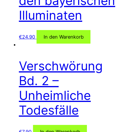
den bayerischen
Illuminaten
€
24,90
In den Warenkorb
Verschwörung
Bd. 2 –
Unheimliche
Todesfälle
€
7,90
In den Warenkorb