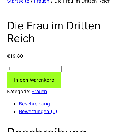
Startseite
/
Frauen
/ Die Frau im Dritten Reich
Die Frau im Dritten
Reich
€
19,80
Die
Frau
In den Warenkorb
im
Dritten
Kategorie:
Frauen
Reich
Beschreibung
Menge
Bewertungen (0)