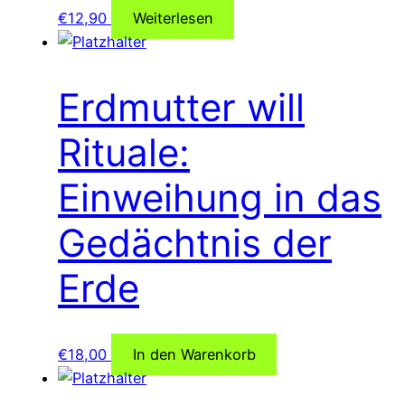
€
12,90
Weiterlesen
Erdmutter will
Rituale:
Einweihung in das
Gedächtnis der
Erde
€
18,00
In den Warenkorb