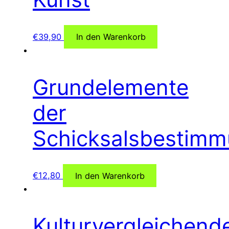
€
39,90
In den Warenkorb
Grundelemente
der
Schicksalsbestim
€
12,80
In den Warenkorb
Kulturvergleichend