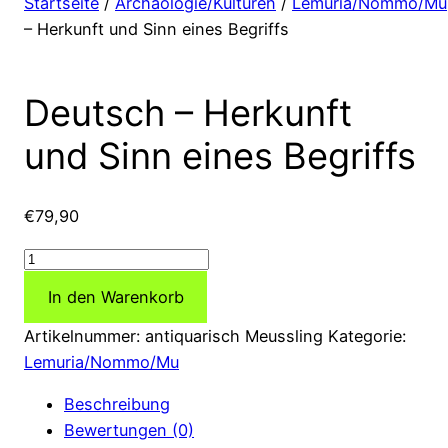
Startseite
/
Archäologie/Kulturen
/
Lemuria/Nommo/Mu
– Herkunft und Sinn eines Begriffs
Deutsch – Herkunft
und Sinn eines Begriffs
€
79,90
Deutsch
–
In den Warenkorb
Herkunft
und
Artikelnummer:
antiquarisch Meussling
Kategorie:
Sinn
Lemuria/Nommo/Mu
eines
Beschreibung
Begriffs
Bewertungen (0)
Menge