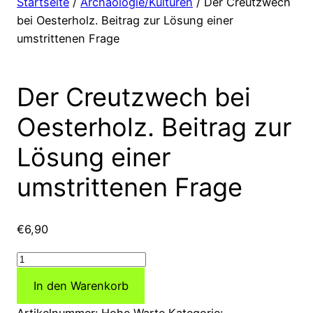
Startseite
/
Archäologie/Kulturen
/ Der Creutzwech
bei Oesterholz. Beitrag zur Lösung einer
umstrittenen Frage
Der Creutzwech bei
Oesterholz. Beitrag zur
Lösung einer
umstrittenen Frage
€
6,90
Der
Creutzwech
In den Warenkorb
bei
Oesterholz.
Artikelnummer:
Hohe Warte
Kategorie: