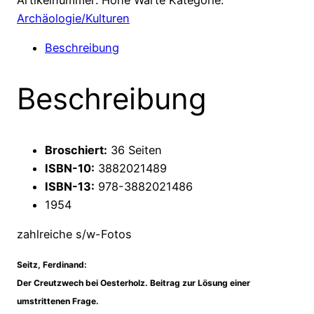
Beitrag
Archäologie/Kulturen
zur
Beschreibung
Lösung
einer
Beschreibung
umstrittenen
Frage
Menge
Broschiert:
36 Seiten
ISBN-10:
3882021489
ISBN-13:
978-3882021486
1954
zahlreiche s/w-Fotos
Seitz, Ferdinand:
Der Creutzwech bei Oesterholz. Beitrag zur Lösung einer
umstrittenen Frage.